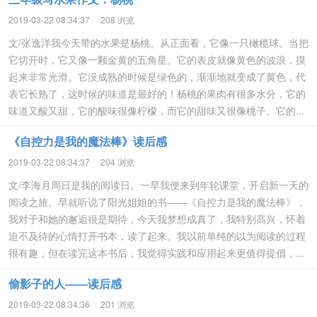
2019-03-22 08:34:37
208 浏览
文/张逸洋我今天带的水果是杨桃。从正面看，它像一只橄榄球。当把
它切开时，它又像一颗金黄的五角星。它的表皮就像黄色的波浪，摸
起来非常光滑。它没成熟的时候是绿色的，渐渐地就变成了黄色，代
表它长熟了，这时候的味道是最好的！杨桃的果肉有很多水分，它的
味道又酸又甜，它的酸味很像柠檬，而它的甜味又很像桃子。它的...
《自控力是我的魔法棒》读后感
2019-03-22 08:34:37
204 浏览
文/李海月周日是我的阅读日。一早我便来到年轮课堂，开启新一天的
阅读之旅。早就听说了阳光姐姐的书——《自控力是我的魔法棒》，
我对于和她的邂逅很是期待，今天我梦想成真了，我特别高兴，怀着
迫不及待的心情打开书本，读了起来。我以前单纯的以为阅读的过程
很有趣，但在读完这本书后，我觉得实践和应用起来更值得提倡，...
偷影子的人——读后感
2019-03-22 08:34:36
201 浏览