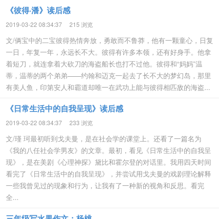
《彼得·潘》读后感
2019-03-22 08:34:37
215 浏览
文/俩宝中的二宝彼得热情奔放，勇敢而不鲁莽，他有一颗童心，日复
一日，年复一年，永远长不大。彼得有许多本领，还有好身手。他拿
着短刀，就连拿着大砍刀的海盗船长也打不过他。彼得和“妈妈”温
蒂，温蒂的两个弟弟——约翰和迈克一起去了长不大的梦幻岛，那里
有美人鱼，印第安人和霸道却唯一在武功上能与彼得相匹敌的海盗...
《日常生活中的自我呈现》读后感
2019-03-22 08:34:37
233 浏览
文/瑾 珂最初听到戈夫曼，是在社会学的课堂上。还看了一篇名为
《我的八任社会学男友》的文章。最初，看见《日常生活中的自我呈
现》，是在美剧《心理神探》黛比和霍尔登的对话里。我用四天时间
看完了《日常生活中的自我呈现》，并尝试用戈夫曼的戏剧理论解释
一些我曾见过的现象和行为，让我有了一种新的视角和反思。看完
全...
三年级写水果作文：杨桃