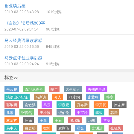
创业读后感
2019-03-22 08:43:28
1019浏览
《白说》读后感800字
2020-07-02 09:04:54
967浏览
马云经典语录读后感
2019-03-22 09:16:56
945浏览
马云点评创业读后感
2019-03-22 09:24:24
915浏览
标签云
岳云鹏
泰坦尼克号
蛇年
大生意人
唐朝诡事录
浪浪山小妖怪
马斯克
夸人
张小娴
张爱玲
韩寒
郭敬明
俞敏洪
马云
李彦宏
乔布斯
李开复
徐志摩
几米
张悦然
王小波
纪伯伦
申宝峰
李敖
韩庚
林清玄
汪涵
王菲
王石
张瑞敏
冯巩
笛安
易中天
白岩松
微博
袁腾飞
霍金
郑渊洁
张晓风