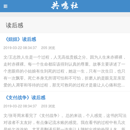
读后感
共鸣社
《妞妞》读后感
2019-03-22 08:34:37
205 浏览
文/王志胜人生是一个过程，人无高低贵贱之分。因为人生来赤裸裸，
走时赤裸裸。每一个生命都应该得到认真的尊重。故事主要讲述了一
个患眼癌的小姑娘有生到死的过程，她这一生，只有一次生日，也只
有一次飘零。死亡本身无所谓可怕和不可怕，折磨人的是眼见至亲至
爱的人凋零和等待的过程，那无可救药的过程才是最让人心痛和悲...
《支付战争》读后感
2019-03-22 08:34:37
203 浏览
文/张哥周末看完了《支付战争》。总的来说，个人感觉，这书的写法
对读者不太友好，有点像记流水账的感觉。我在看书的过程中有几次
是哈欠连连的。尤其是翻译后那一连串让人随时出戏的外国人名。所