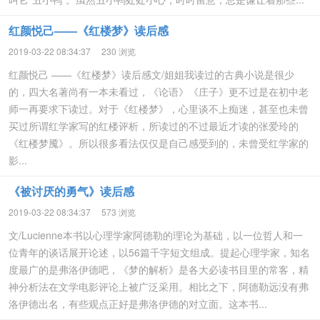
红颜悦己——《红楼梦》读后感
2019-03-22 08:34:37
230 浏览
红颜悦己 ——《红楼梦》读后感文/姐姐我读过的古典小说是很少
的，四大名著尚有一本未看过，《论语》《庄子》更不过是在初中老
师一再要求下读过。对于《红楼梦》，心里谈不上痴迷，甚至也未曾
买过所谓红学家写的红楼评析，所读过的不过最近才读的张爱玲的
《红楼梦魇》。所以很多看法仅仅是自己感受到的，未曾受红学家的
影...
《被讨厌的勇气》读后感
2019-03-22 08:34:37
573 浏览
文/Lucienne本书以心理学家阿德勒的理论为基础，以一位哲人和一
位青年的谈话展开论述，以56篇千字短文组成。提起心理学家，知名
度最广的是弗洛伊德吧，《梦的解析》是各大必读书目里的常客，精
神分析法在文学电影评论上被广泛采用。相比之下，阿德勒远没有弗
洛伊德出名，有些观点正好是弗洛伊德的对立面。这本书...