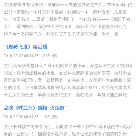
文/笑猫米儿寒假来临，笑猫第一个去的地方便是书店。在琳琅满目的
图书中筛选出一本好书并不容易，我抽出一本，翻开看看，又摇摇
头，放回书架......最后，我终于找到了一本心仪的书——《偷影子的
人》。看到书名，我心中便开始猜测，偷影子？难道这是本科幻之
作？再一看内容简介，我便对它产生了浓厚的兴趣，今天，笑...
《斑羚飞度》读后感
2019-03-22 08:34:36
215 浏览
文/百苑争妍爱是什么？对于刚刚抽芽的小草，爱是从天空洒下的温暖
阳光；对于活泼机灵的小鱼，爱是从大海翻滚的雪亮浪花；而对于被
逼近悬崖的斑羚，爱，就是用老一辈的身体，支撑起的生命跳板！湍
急的流水，身后是端着猎枪的猎人和咆哮着的猎狗，前面是六米宽几
十丈深的的悬崖，羊群无疑要绝望了，濒临绝路，羊群又能怎样绝...
品味《呼兰河》感悟“火炬街”
2019-03-22 08:34:36
198 浏览
文/汪长辉读书向来有惰性，因此除了一些工作中不得不读的书和感兴
趣的一些历史书，确实读小说不多，经常让媳妇和孩子嘲笑我的用