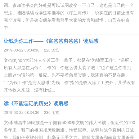
词。参加读书会的好处是可以试图改变一下自己，这也是自己的一个
想法。陆陆续续地读这本推荐的《呼兰河传》，说实在的目前还没有
完全读完，但是确实偶尔看着群里大家的发言和感悟，自己在好奇
中...
让钱为你工作——《富爸爸穷爸爸》读后感
2019-03-22 08:34:36
220 浏览
文/hjmjhon大部分人辛苦工作一辈子，都是在“为钱而工作”。“是呀，
所有人都是在为钱而工作的，你这么讲太装了吧！”也许这是你看到
上面这句话的第一反应。先不要着急反驳嘛，我还真的不是在装。
1.“为钱工作”是穷人思维"为钱工作"指的是收入除了工资外，几乎没有
其他收入来源，没有让钱...
读《不能忘记的历史》读后感
2019-03-22 08:34:36
236 浏览
文/李继昌中华民族是一个拥有5000年文明的伟大民族，但近代的100
多年里，我们的祖国却历经磨难，饱受屈辱。从鸦片战争直到抗日战
争，我们任意被分割，却毫无还手之力。旅顺大屠杀和南京大屠杀是