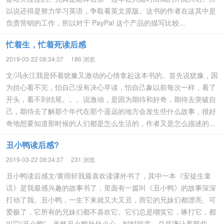
以说还得是努力学习英语，争取看英文原版。这书的作者在这其中是
负责营销的工作，所以对于 PayPal 这个产品的描写比较...
忙着生，忙着死读后感
2019-03-22 08:34:37
186 浏览
文/冯永江我是怀着犹豫又激动的心情拿起这本书的。首先说犹豫，因
为担心看不完，怕自己没有决心卒读，怕自己象以前每次一样，看了
开头，看不到结尾。。。说激动，是因为期待和好奇，期待去突破自
己，期待去了解那个年代在那个遥远的地方会发生些什么故事，很好
奇地想要知道那时候的人们都是怎么生活的，作者又是怎么描述的...
丑小鸭读后感?
2019-03-22 08:34:37
231 浏览
丑小鸭读后感文/黄雨轩我最喜欢读课外书了，其中一本《安徒生童
话》是我最感兴趣的故事书了，里面有一篇叫《丑小鸭》的故事深深
打动了我。丑小鸭，一生下来就又大又丑，而它的兄妹们都漂亮、可
爱极了，它所有的兄妹们都不喜欢它。它们总是嘲笑它，啄打它，都
叫它“丑小鸭”。虽然丑小鸭处处小心，时时留意，总是谦让着那些...