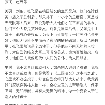
张飞、赵云等。
关羽、刘备、张飞是在桃园结义的生死兄弟。他们在讨伐
黄巾起义军胜利后，却只得了一个小小的芝麻官，真是老
天无眼哪！后来，靠公孙瓒大人他们才任平原县的县令。
他们三个人都是英雄豪杰。刘备是皇室后代，父亲是中山
靖王，他有心去投军，为天下百姓着想；平时关羽也是英
雄，他因为愤愤不平而杀了家乡的解良恶霸，所以也来投
军；张飞虽然说是个急性子，但是他从不向无能的人投
靠，对自己的结义大哥二哥听命是从，也为百姓着想。所
以，他们三人就像现代中人们的公仆，为人民服务。
平时，我不太喜欢帮助别人，如果别人遇到了难题，我就
不太喜欢帮助他，但是我看了《三国演义》这本书之后，
心里就不这么想了，好像自己变得开朗大方起来。我觉得
我们应该像英雄人物一样，全心全意的去帮助别人，保家
卫国，无私奉献，具有大无畏的精神，做一个喜欢去帮助
别人的好孩子。