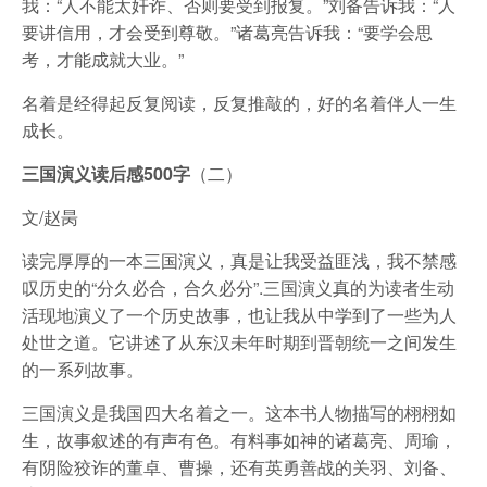
我：“人不能太奸诈、否则要受到报复。”刘备告诉我：“人
要讲信用，才会受到尊敬。”诸葛亮告诉我：“要学会思
考，才能成就大业。”
名着是经得起反复阅读，反复推敲的，好的名着伴人一生
成长。
三国演义读后感500字
（二）
文/赵昺
读完厚厚的一本三国演义，真是让我受益匪浅，我不禁感
叹历史的“分久必合，合久必分”.三国演义真的为读者生动
活现地演义了一个历史故事，也让我从中学到了一些为人
处世之道。它讲述了从东汉未年时期到晋朝统一之间发生
的一系列故事。
三国演义是我国四大名着之一。这本书人物描写的栩栩如
生，故事叙述的有声有色。有料事如神的诸葛亮、周瑜，
有阴险狡诈的董卓、曹操，还有英勇善战的关羽、刘备、