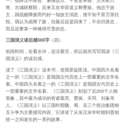
一。他降汉不降曹、秉烛达旦、千里走单骑、五关斩六
将、古城斩蔡阳，后来又在华容道义释曹操。他忠于故
主，因战败降敌而约好一知故主消息，便不知千里万里往
投。我认为虽降了敌，但最后还是回来了，不但仍算忠，
而且还要算一种难得可贵的忠。
三国演义读后感500字
（四）
前段时间，在看水浒，还没看完，所以就先写写我读《三
国演义》的读后感。
读了《三国演义》这本书，使我受益匪浅。中国四大名着
之一的《三国演义》是我国古代历史上一部重要的文学名
着。中国四大名着之一的《三国演义》是我国古代历史上
一部重要的文学名着。《三国演义》刻划了近200个人物
形象，其中最为成功的有诸葛亮、曹操、关羽、刘备等
人。《三国演义》以三国时期魏、蜀、吴三个统治集团相
互斗争为主要描写内容。它讲述了从东汉末年时期到晋朝
统一之间发生的一系列故事。