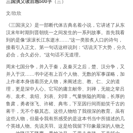
三国演义读后感500字
（三）
文/欣欣
《三国演义》是一部断代体古典名着小说，它讲述了从东
汉末年时期到晋朝统一之间发生的一系列故事。首先我看
到的是像“滚滚长江东逝水……”这一类脍炙人口的诗句，
接着引入正文。第一句话这样说到：“话说天下大势，分久
必合，合久必分。”这句话不无道理。
周末七国分争，并入于秦，及秦灭之后，楚、汉分争，又
并入于汉……书中还有上百个人物、无数的军事谋略，加
上作者本身借着历史人物，来阐述忠、教、仁、义的道
理，更是深中人心。它写的庸主献帝、刘禅，无能之辈吕
布、袁术、袁绍、刘表、刘璋，气量狭隘的周瑜，长厚的
鲁肃，勇者张飞、许楮、典韦，下至因行间而贻笑千古的
蒋干，无不个极其态。这些人物给了我很深的教育。虽有
这些人物，但最令我有所感受的是这本书当中所描述的几
个英雄人物。先说关羽。这是给我留下印象最深的人物之