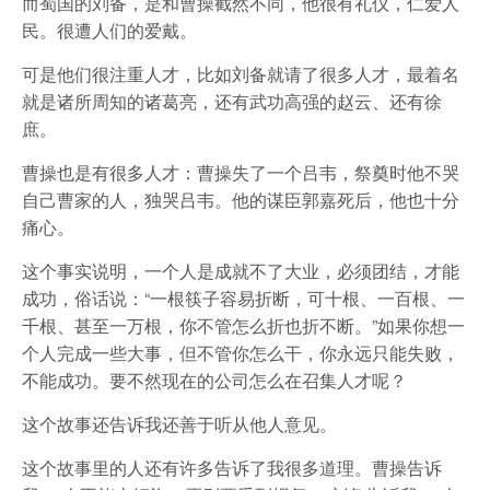
而蜀国的刘备，是和曹操截然不同，他很有礼仪，仁爱人
民。很遭人们的爱戴。
可是他们很注重人才，比如刘备就请了很多人才，最着名
就是诸所周知的诸葛亮，还有武功高强的赵云、还有徐
庶。
曹操也是有很多人才：曹操失了一个吕韦，祭奠时他不哭
自己曹家的人，独哭吕韦。他的谋臣郭嘉死后，他也十分
痛心。
这个事实说明，一个人是成就不了大业，必须团结，才能
成功，俗话说：“一根筷子容易折断，可十根、一百根、一
千根、甚至一万根，你不管怎么折也折不断。”如果你想一
个人完成一些大事，但不管你怎么干，你永远只能失败，
不能成功。要不然现在的公司怎么在召集人才呢？
这个故事还告诉我还善于听从他人意见。
这个故事里的人还有许多告诉了我很多道理。曹操告诉