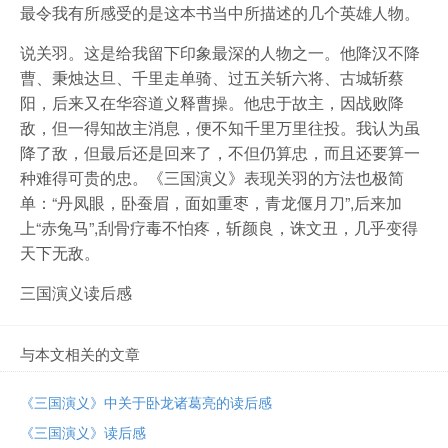
最令我有所感受的是这本书当中所描述的几个英雄人物。
说关羽。这是给我留下印象最深的人物之一。他降汉不降
曹、秉烛达旦、千里走单骑、过五关斩六将、古城斩蔡
阳，后来又在华容道义释曹操。他忠于故主，因战败降
敌，但一得知故主消息，便不知千里万里往投。我认为虽
降了敌，但最后还是回来了，不但仍算忠，而且还要算一
种难得可贵的忠。《三国演义》表现关羽的方法也极简
单：“丹凤眼，卧蚕眉，面如重枣，青龙偃月刀”,后来加
上“赤兔马”,刮骨疗毒不怕疼，斩颜良，诛文丑，几乎变得
天下无敌。
三国演义读后感
与本文相关的文章
《三国演义》中关于卧龙诸葛亮的读后感
《三国演义》读后感