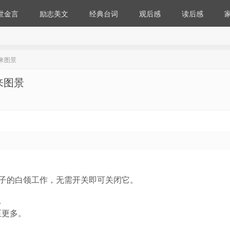
世金言
励志美文
经典台词
观后感
读后感
来图景
来图景
原子的白领工作，无需开关即可关闭它。
。
至更多。