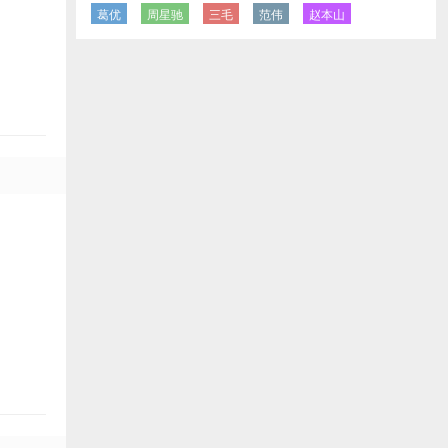
葛优
周星驰
三毛
范伟
赵本山