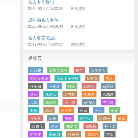
名人名言警句
2019-03-27 15:33:36
916浏览
成功的名人名句
2020-06-23 09:58:44
912浏览
名人名言-励志
2019-03-27 15:33:37
899浏览
标签云
岳云鹏
泰坦尼克号
蛇年
大生意人
唐朝诡事录
浪浪山小妖怪
马斯克
夸人
张小娴
张爱玲
韩寒
郭敬明
俞敏洪
马云
李彦宏
乔布斯
李开复
徐志摩
几米
张悦然
王小波
纪伯伦
申宝峰
李敖
韩庚
林清玄
汪涵
王菲
王石
张瑞敏
冯巩
笛安
易中天
白岩松
微博
袁腾飞
霍金
郑渊洁
张晓风
孙正义
周立波
郭德纲
余秋雨
周鸿祎
雷军