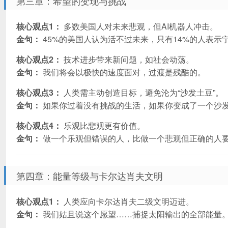
第三章：希望的变现与挑战
核心观点1：
多数美国人对未来悲观，但AI机器人冲击。
金句：
45%的美国人认为活不过未来，只有14%的人表示
核心观点2：
技术进步带来新问题，如社会动荡。
金句：
我们将会以极快的速度面对，过渡是残酷的。
核心观点3：
人类需主动创造目标，避免沦为“沙发土豆”。
金句：
如果你过着没有挑战的生活，如果你变成了一个沙
核心观点4：
乐观比悲观更有价值。
金句：
做一个乐观但错误的人，比做一个悲观但正确的人
第四章：能量等级与卡尔达肖夫文明
核心观点1：
人类应向卡尔达肖夫二级文明迈进。
金句：
我们姑且说这个愿望……捕捉太阳输出的全部能量