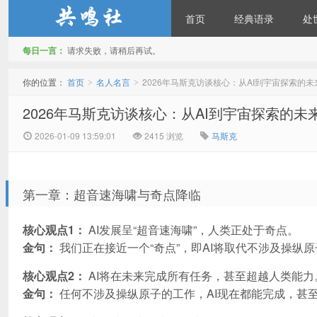
首页
经典语录
处
每日一言：
请求失败，请稍后再试。
共鸣社
你的位置：
首页
名人名言
2026年马斯克访谈核心：从AI到宇宙探索的未
>
>
2026年马斯克访谈核心：从AI到宇宙探索的未
2026-01-09 13:59:01
2415 浏览
马斯克
第一章：超音速海啸与奇点降临
核心观点1：
AI发展呈“超音速海啸”，人类正处于奇点。
金句：
我们正在接近一个“奇点”，即AI将取代不涉及操纵
核心观点2：
AI将在未来完成所有任务，甚至超越人类能力
金句：
任何不涉及操纵原子的工作，AI现在都能完成，甚