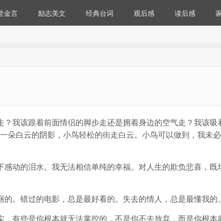
世金言
励志美文
经典台词
观后感
读后感
走？我该跟着前面情侣的脚步走还是拥着身边的空气走？我该吸
一朵白云的阴影，小鸟轻松的街走白云。小鸟可以做到，我未必
下感动的泪水。我无法相信单纯的幸福。对人生的欺负悲喜，既
丽的。错过的电影，总是最好看的。失去的情人，总是最懂我的
实，有些是你根本就无法掌控的，不是你不去放弃，而是你根本