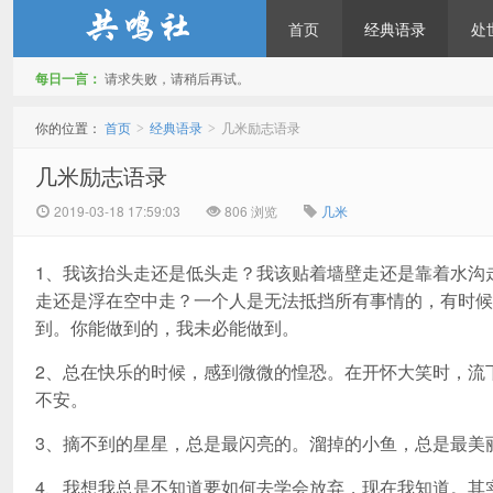
首页
经典语录
处
每日一言：
请求失败，请稍后再试。
共鸣社
你的位置：
首页
经典语录
几米励志语录
>
>
几米励志语录
2019-03-18 17:59:03
806 浏览
几米
1、我该抬头走还是低头走？我该贴着墙壁走还是靠着水沟
走还是浮在空中走？一个人是无法抵挡所有事情的，有时候
到。你能做到的，我未必能做到。
2、总在快乐的时候，感到微微的惶恐。在开怀大笑时，流
不安。
3、摘不到的星星，总是最闪亮的。溜掉的小鱼，总是最美
4、我想我总是不知道要如何去学会放弃，现在我知道。其