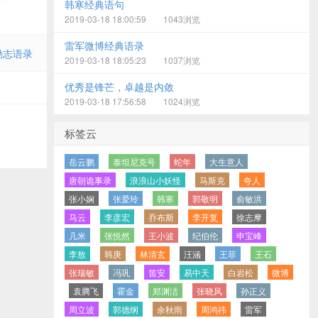
韩寒经典语句
2019-03-18 18:00:59
1043浏览
雷军微博经典语录
励志语录
2019-03-18 18:05:23
1037浏览
优秀是锋芒，卓越是内敛
2019-03-18 17:56:58
1024浏览
标签云
岳云鹏
泰坦尼克号
蛇年
大生意人
唐朝诡事录
浪浪山小妖怪
马斯克
夸人
张小娴
张爱玲
韩寒
郭敬明
俞敏洪
马云
李彦宏
乔布斯
李开复
徐志摩
几米
张悦然
王小波
纪伯伦
申宝峰
李敖
韩庚
林清玄
汪涵
王菲
王石
张瑞敏
冯巩
笛安
易中天
白岩松
微博
袁腾飞
霍金
郑渊洁
张晓风
孙正义
周立波
郭德纲
余秋雨
周鸿祎
雷军