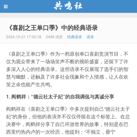
《喜剧之王单口季》中的经典语录
共鸣社
2024-10-21 17:02:18
2496 浏览
经典语录
语录
《喜剧之王单口季》作为一档原创单口喜剧竞演节目，不
仅为观众带来了一场场笑声不断的视听盛宴，还留下了许
多深入人心的经典语录。这些语录不仅展现了选手们的智
慧与幽默，还触及了许多社会现象和个人情感，让人在欢
笑之余也能产生共鸣。
1. 阎鹤祥：“德云社太子妃”的自我调侃与真诚分享
阎鹤祥在《喜剧之王单口季》中多次提到自己“德云社太子
妃”的身份，但他的表演并不仅仅停留在这个标签上。在总
决赛中，阎鹤祥分享了自己环游世界的故事，特别是在巴
西里约热内卢的一次经历，他提到：“不独立，毋宁