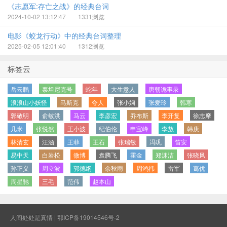
《志愿军:存亡之战》‌的经典台词
2024-10-02 13:12:47
1331浏览
电影《蛟龙行动》中的经典台词整理
2025-02-05 12:01:40
1312浏览
标签云
岳云鹏
泰坦尼克号
蛇年
大生意人
唐朝诡事录
浪浪山小妖怪
马斯克
夸人
张小娴
张爱玲
韩寒
郭敬明
俞敏洪
马云
李彦宏
乔布斯
李开复
徐志摩
几米
张悦然
王小波
纪伯伦
申宝峰
李敖
韩庚
林清玄
汪涵
王菲
王石
张瑞敏
冯巩
笛安
易中天
白岩松
微博
袁腾飞
霍金
郑渊洁
张晓风
孙正义
周立波
郭德纲
余秋雨
周鸿祎
雷军
葛优
周星驰
三毛
范伟
赵本山
人间处处是真情 |
鄂ICP备19014546号-2