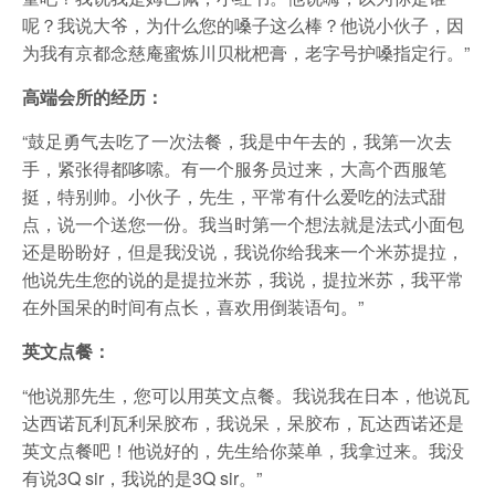
呢？我说大爷，为什么您的嗓子这么棒？他说小伙子，因
为我有京都念慈庵蜜炼川贝枇杷膏，老字号护嗓指定行。”
高端会所的经历：
“鼓足勇气去吃了一次法餐，我是中午去的，我第一次去
手，紧张得都哆嗦。有一个服务员过来，大高个西服笔
挺，特别帅。小伙子，先生，平常有什么爱吃的法式甜
点，说一个送您一份。我当时第一个想法就是法式小面包
还是盼盼好，但是我没说，我说你给我来一个米苏提拉，
他说先生您的说的是提拉米苏，我说，提拉米苏，我平常
在外国呆的时间有点长，喜欢用倒装语句。”
英文点餐：
“他说那先生，您可以用英文点餐。我说我在日本，他说瓦
达西诺瓦利瓦利呆胶布，我说呆，呆胶布，瓦达西诺还是
英文点餐吧！他说好的，先生给你菜单，我拿过来。我没
有说3Q sir，我说的是3Q sir。”