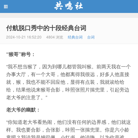
付航脱口秀中的十段经典台词
共鸣社
2024-10-21 16:52:20
4804 浏览
经典台词
台词
“猴哥”称号：
“我不想当猴了，因为到哪儿都管我叫猴。前两天我在一个
办事大厅，有一个大哥，他都离得我很远，好多人他直接
就，猴，我也不能不回应他，显得有点装，我就诶给给
给，结果他说来猴哥合影，咔照张照片揣兜里，引起旁边
老大爷的注意了。”
老大爷的幽默：
“你知道老大爷看热闹，他们没有任何的边界感，他们就这
样。我也要合影，合张影，咔照一张揣兜里。你是六小龄
童吧？我说我是姆巴佩，小红书。他说嗨，以为你是谁