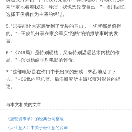
常坚定地看着我说，导演，我也想改变自己。" - 陆川回忆
选择王俊凯作为主演的经过。
5. "只要能让大家感受到了无畏的马山，一切就都是值得
的。" - 王俊凯分享在家乡重庆“跑酷”的拍摄故事时的发
言。
6. "《749局》是特别硬核，又有特别温暖艺术内核的作
品。" - 演员杨皓宇对电影的评价。
7. "这部电影是在伤口中长出来的翅膀，热烈地活了下
去。" - 36氪内容总监、后浪研究所主编张薇对影片的描
述。
与本文相关的文章
《唐朝诡事录》的经典台词整理
《大生意人》中关于做生意的台词